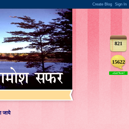
821
15622
+Get Now!
ा जाये