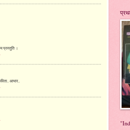
प्रथ
 प्रस्‍तुति ।
े
कविता.. आभार..
े
े
"In