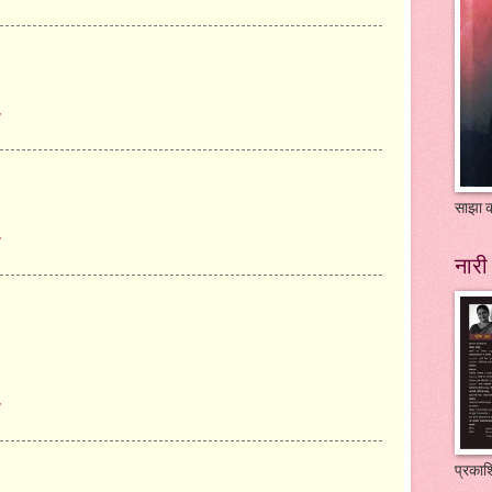
े
साझा क
े
नारी 
े
प्रकाश