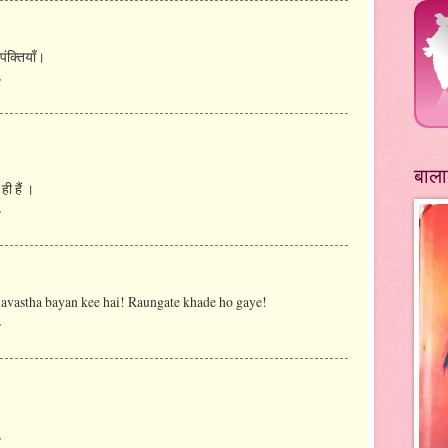
पंक्तियाँ।
े
बाला
ही हैं ।
े
avastha bayan kee hai! Raungate khade ho gaye!
े
े