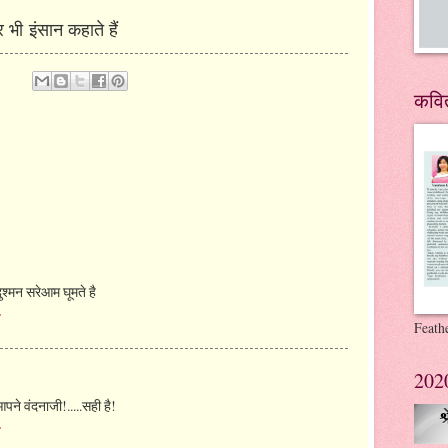
र भी
इंसान कहाते हैं
कवित
दुश्मन सरेआम घूमते है
े
Feathe
2020-
पने वंदनाजी!.....सही है!
े