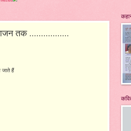
कहान
 तक .................
 जाते हैं
कवित