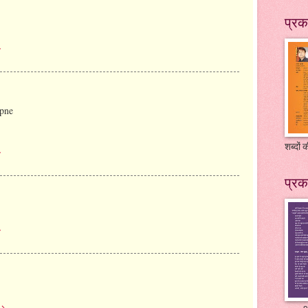
प्रक
े
apne
शब्दों
े
प्रक
े