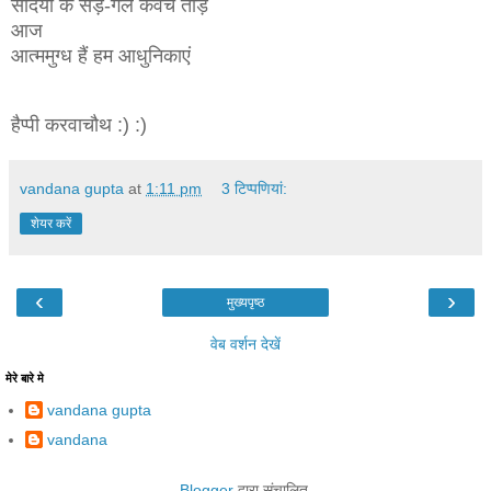
सदियों के सड़े-गले कवच तोड़
आज
आत्ममुग्ध हैं
हम आधुनिकाएं
हैप्पी करवाचौथ :) :)
vandana gupta
at
1:11 pm
3 टिप्‍पणियां:
शेयर करें
‹
›
मुख्यपृष्ठ
वेब वर्शन देखें
मेरे बारे मे
vandana gupta
vandana
Blogger
द्वारा संचालित.